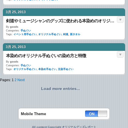
3月 25, 2013
剣道やミュージシャンのグッズに使われる本染めのオリジナル手ぬぐい
By
goods
Categories:
手ぬぐい
Tags:
イベント用手ぬぐい
,
オリジナル手ぬぐい
,
剣道
,
面タオル
3月 25, 2013
本染めのオリジナル手ぬぐいの染め方と特徴
By
goods
Categories:
手ぬぐい
Tags:
オリジナル手ぬぐい
,
本染め手ぬぐい
,
注染手ぬぐい
Pages:
1
2
Next
Load more entries...
Mobile Theme
All content Copyright オリジナルグッズレポート