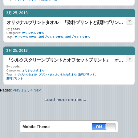
3月 25, 2013
オリジナルプリントタオル 「染料プリントと顔料プリント」
By
goods
Categories:
オリジナルタオル
Tags:
オリジナルタオル
,
染料プリントタオル
,
顔料プリントタオル
3月 25, 2013
「シルクスクリーンプリントとオフセットプリント」 オリジナルタオルの定番プリントタオルについて
By
goods
Categories:
オリジナルタオル
Tags:
オリジナルタオル
,
プリントタオル
,
名入れタオル
,
染料プリント
,
顔料プリント
Pages:
Prev
1
2
3
4
Next
Load more entries...
Mobile Theme