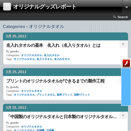
オリジナルグッズレポート
Search
Categories › オリジナルタオル
3月 25, 2013
名入れタオルの基本 名入れ（名入りタオル）とは
By
goods
Categories:
オリジナルタオル
,
名入れタオル
Tags:
オリジナルタオル
,
名入りタオル
,
名入れタオル
3月 25, 2013
プリントのオリジナルタオルができるまでの製作工程
By
goods
Categories:
オリジナルタオル
Tags:
オリジナルタオル
,
プリントタオル
,
染料プリント
,
顔料プリント
3月 25, 2013
「中国製のオリジナルタオルと日本製のオリジナルタオル」タオル製造工程の裏側
By
goods
Categories:
オリジナルタオル
Tags:
オリジナルタオル
,
中国製
,
日本製