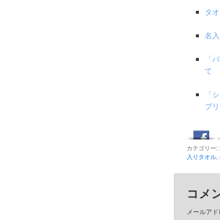
タオ
名入
「パ
て
「シ
プリ
カテゴリー:
入りタオル
,
コメ
メールアド