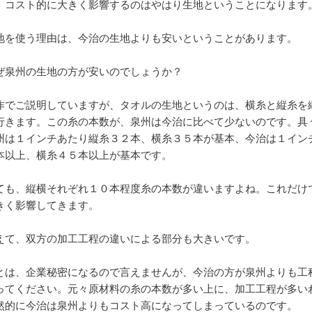
、コスト的に大きく影響するのはやはり生地ということになります
地を使う理由は、今治の生地よりも安いということがあります。
ぜ泉州の生地の方が安いのでしょうか？
作でご説明していますが、タオルの生地というのは、横糸と縦糸を
行きます。この糸の本数が、泉州は今治に比べて少ないのです。具 
州は１インチあたり縦糸３２本、横糸３５本が基本、今治は１イン
本以上、横糸４５本以上が基本です。
ても、縦横それぞれ１０本程度糸の本数が違いますよね。これだけ
きく影響してきます。
えて、双方の加工工程の違いによる部分も大きいです。
とは、企業秘密になるので言えませんが、今治の方が泉州よりも工
ってください。元々原材料の糸の本数が多い上に、加工工程が多い
然的に今治は泉州よりもコスト高になってしまっているのです。