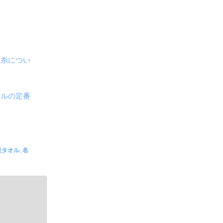
と糸につい
オルの定番
産タオル
,
名