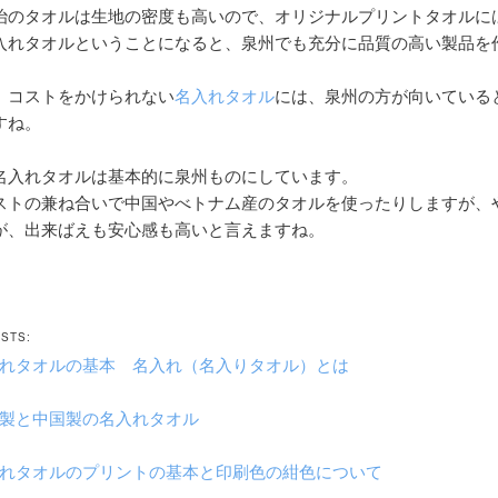
治のタオルは生地の密度も高いので、オリジナルプリントタオルに
入れタオルということになると、泉州でも充分に品質の高い製品を
、コストをかけられない
名入れタオル
には、泉州の方が向いている
すね。
名入れタオルは基本的に泉州ものにしています。
ストの兼ね合いで中国やべトナム産のタオルを使ったりしますが、
が、出来ばえも安心感も高いと言えますね。
OSTS:
れタオルの基本 名入れ（名入りタオル）とは
本製と中国製の名入れタオル
れタオルのプリントの基本と印刷色の紺色について