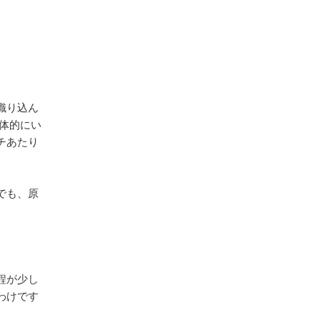
。
織り込ん
体的にい
チあたり
でも、原
程が少し
わけです