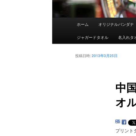
メインメニュー
ホーム
オリジナルバンダナ
メインコンテンツへ移動
サブコンテンツへ移動
ジャガードタオル
名入れタ
投稿日時:
2013年3月25日
中
オ
プリント