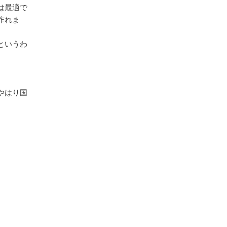
は最適で
作れま
というわ
やはり国