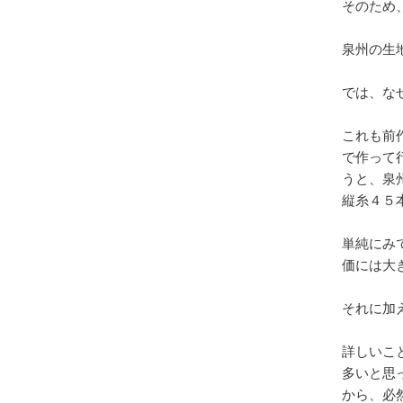
そのため
泉州の生
では、な
これも前
で作って
うと、泉
縦糸４５
単純にみ
価には大
それに加
詳しいこ
多いと思
から、必