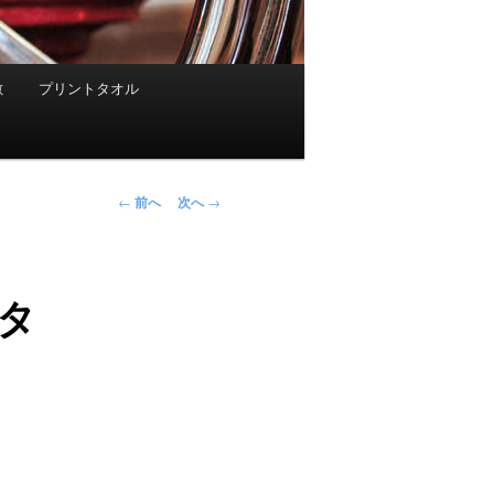
敷
プリントタオル
投稿ナビゲー
←
前へ
次へ
→
ション
タ